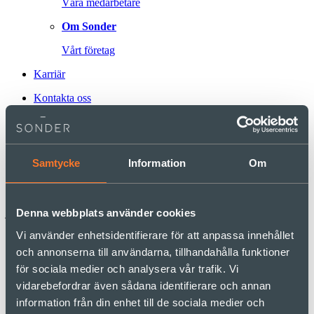
Våra medarbetare
Om Sonder
Vårt företag
Karriär
Kontakta oss
Podd
#100 Hur man undviker att skapa
Samtycke
Information
Om
skitsystem med Jonas Söderström
Djävla skitsystem! Hur en usel digital arbetsmiljö stressar oss på
jobbet – och hur vi kan ta tillbaka kontrollen.
Denna webbplats använder cookies
Vi använder enhetsidentifierare för att anpassa innehållet
Sonderpodden
och annonserna till användarna, tillhandahålla funktioner
för sociala medier och analysera vår trafik. Vi
Jonas Söderström är en pionjär inom digital arbetsmiljö och känd
som författare till boken ”Djävla skitsystem! Hur en usel digital
vidarebefordrar även sådana identifierare och annan
arbetsmiljö stressar oss på jobbet – och hur vi kan ta tillbaka
information från din enhet till de sociala medier och
kontrollen”. Boken handlar om hur IT-system orsakar dålig