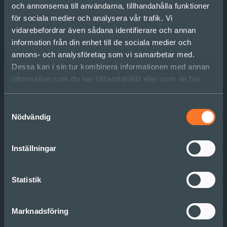
och annonserna till användarna, tillhandahålla funktioner
för sociala medier och analysera vår trafik. Vi
vidarebefordrar även sådana identifierare och annan
information från din enhet till de sociala medier och
annons- och analysföretag som vi samarbetar med.
Behöver
Dessa kan i sin tur kombinera informationen med annan
strategiarbetet en
information som du har tillhandahållit eller som de har
samlat in när du har använt deras tjänster.
skjuts?
Samtyckesval
Nödvändig
Marie hjälper dig gärna vidare om du vill
marie.froment@sonder.se
Inställningar
Läs och inspireras av guiden
Strategier i en föränderlig värld
Statistik
Eller blogginlägget på temat
Strategiarbete i en föränderlig värld
Marknadsföring
Och kan du inte få nog – kika på
webbinariet