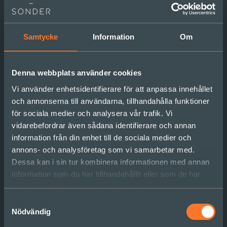
styrning också i värdet av att involvera de aktörer
som både behöver berika strategin och ta ansvar
för resultaten. Här behöver roller i den agila
Samtycke
Information
Om
styrningen alltså vara självklara medspelare. En
affärsområdeschef som också är ”Business
owner” behöver ha båda perspektiven lika nära,
Denna webbplats använder cookies
och se det som lika naturligt att involvera
exempelvis en produktägare som den egna
Vi använder enhetsidentifierare för att anpassa innehållet
ledningsgruppen.
och annonserna till användarna, tillhandahålla funktioner
för sociala medier och analysera vår trafik. Vi
vidarebefordrar även sådana identifierare och annan
Innehåll som kan nyttjas som
information från din enhet till de sociala medier och
kompass för
annons- och analysföretag som vi samarbetar med.
utvecklingsprioriteringar
Dessa kan i sin tur kombinera informationen med annan
information som du har tillhandahållit eller som de har
En agil strategi tar sig också uttryck i innehållet,
samlat in när du har använt deras tjänster.
som behöver vara format för att verkligen stödja
Samtyckesval
beslut om prioriteringar. Inte (primärt) som en
Nödvändig
målbild över hur vi vill att allt ska bli på sikt, inte