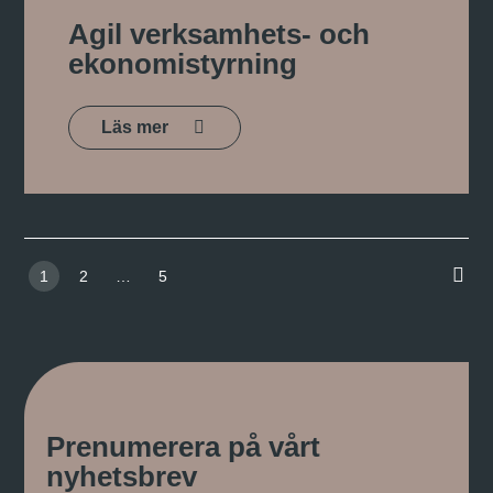
Agil verksamhets- och
ekonomistyrning
Läs mer
1
2
…
5
Prenumerera på vårt
nyhetsbrev