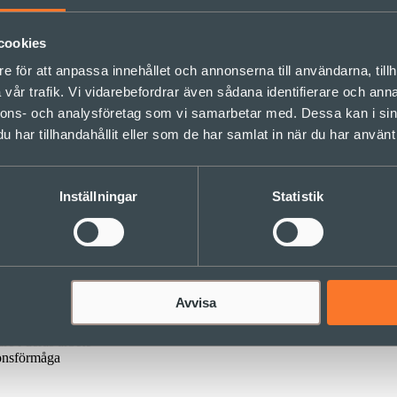
cookies
id större organisatoriska förändringar. Vårt angreppssätt är att skapa e
e för att anpassa innehållet och annonserna till användarna, tillh
ner för hela organisationen och stöttar de team och individer som genom
vår trafik. Vi vidarebefordrar även sådana identifierare och anna
nnons- och analysföretag som vi samarbetar med. Dessa kan i sin
mmans med intressenter
har tillhandahållit eller som de har samlat in när du har använt 
Inställningar
Statistik
nom den egna organisationen och behöver stöd i det. Därav har vi utveck
Avvisa
re i deras arbete
onsförmåga