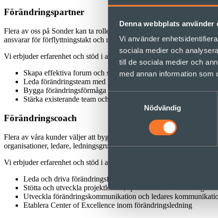
Förändringspartner
Denna webbplats använder 
Flera av oss på Sonder kan ta rollen som strategisk förändringsledare v
Vi använder enhetsidentifierar
ansvarar för förflyttningstakt och måluppfyllnad. Vi fungerar som part
sociala medier och analysera 
Vi erbjuder erfarenhet och stöd i att exempelvis
till de sociala medier och a
Skapa effektiva forum och struktur för förändringsarbete tillsa
med annan information som du 
Leda förändringsteam med hjälp av agila arbetssätt
Bygga förändringsförmåga inom verksamheten
Samtyckesval
Stärka existerande team och individens självledarskap
Nödvändig
Förändringscoach
Flera av våra kunder väljer att bygga förändringsledningskompetensen i
organisationer, ledare, ledningsgrupper och andra förändringsledare.
Vi erbjuder erfarenhet och stöd i att exempelvis
Leda och driva förändringsforum
Stötta och utveckla projektledare, sponsorer och förändringsleda
Utveckla förändringskommunikation och ledares kommunikati
Etablera Center of Excellence inom förändringsledning