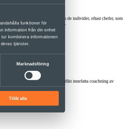
tt partnerskap med organisationen och de individer, oftast chefer, som
andahålla funktioner för
för det praktiska förändringsarbetet.
n information från din enhet
 tur kombinera informationen
deras tjänster.
Marknadsföring
lat våra tjänster till att även specifikt innefatta coachning av
Tillåt alla