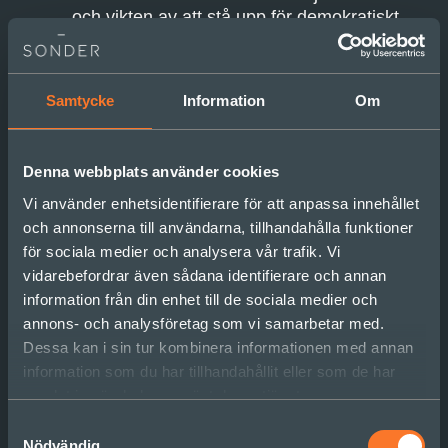
och vikten av att stå upp för demokratiskt
fattade beslut i alla lägen. Och han delar
med sig av sin omfattande erfarenhet av att
hantera kriser.
Samtycke
Information
Om
Denna webbplats använder cookies
Vi använder enhetsidentifierare för att anpassa innehållet
och annonserna till användarna, tillhandahålla funktioner
för sociala medier och analysera vår trafik. Vi
vidarebefordrar även sådana identifierare och annan
information från din enhet till de sociala medier och
annons- och analysföretag som vi samarbetar med.
Dessa kan i sin tur kombinera informationen med annan
information som du har tillhandahållit eller som de har
samlat in när du har använt deras tjänster.
Samtyckesval
Sonderpodden
·
# 83 med Mikael Ribbenvik om ledarskap i Migrationsverket
Nödvändig