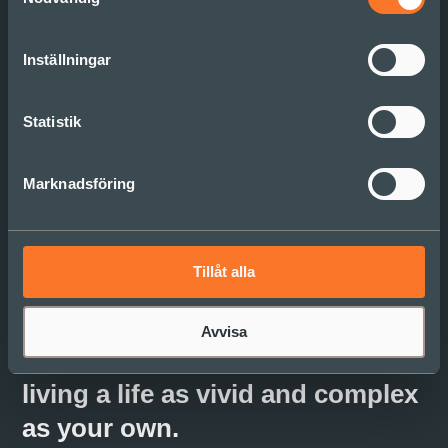
Gäst
Mikael Ribbenvik
Inställningar
Datum
Statistik
01/09/2023
Marknadsföring
Tillåt alla
Sonder — noun. the realization
Avvisa
that each random passerby is
living a life as vivid and complex
as your own.