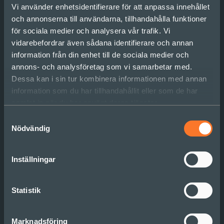
Vi använder enhetsidentifierare för att anpassa innehållet
och annonserna till användarna, tillhandahålla funktioner
för sociala medier och analysera vår trafik. Vi
vidarebefordrar även sådana identifierare och annan
Gäst
information från din enhet till de sociala medier och
Nathalie Källström, Sonder
annons- och analysföretag som vi samarbetar med.
Dessa kan i sin tur kombinera informationen med annan
Datum
information som du har tillhandahållit eller som de har
01/09/2022
samlat in när du har använt deras tjänster.
Samtyckesval
Nödvändig
Inställningar
Statistik
Sonder — noun. the realization
that each random passerby is
Marknadsföring