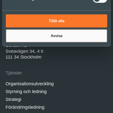
living a life as vivid and complex
as your own.
Tillåt alla
Adress
Avvisa
Sonder AB
Sveavägen 34, 4 tr
111 34 Stockholm
Tjänster
Organisationsutveckling
Styrning och ledning
Strategi
Förändringsledning