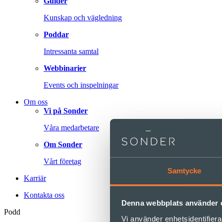
Guider
Kunskap och vägledning
Poddar
Intressanta samtal
Webbinarier
Events och inspelningar
Om oss
Vi på Sonder
Våra medarbetare
Om Sonder
Vårt företag
Samtycke
Karriär
Kontakta oss
Denna webbplats använder 
Podd
Vi använder enhetsidentifierar