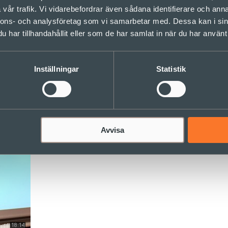
vår trafik. Vi vidarebefordrar även sådana identifierare och anna
nnons- och analysföretag som vi samarbetar med. Dessa kan i sin
 på Sonder och varför de tycker att de har världens bästa jobb
har tillhandahållit eller som de har samlat in när du har använt 
Inställningar
Statistik
t in med anledning av att vi vill bli fler konsulter. Love Lönnroth int
ar världens bästa jobb
Avvisa