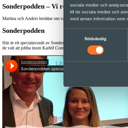
sociala medier och analysera 
Sonderpodden – Vi rekryterar
till de sociala medier och a
Martina och Anders berättar om varför de valt att jobba som konsulter
med annan information som du 
Sonderpodden
Samtyckesval
Nödvändig
Här är ett specialavsnitt av Sonders podcast (KC-podden) som vi spela
de valt att jobba inom Karlöf Consulting och varför de tycker att de h