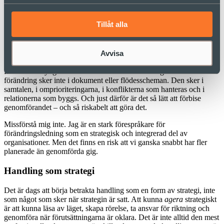
process.
Strategi som självändamål
Tillåt alla
Och det är förståeligt. Organisationer är ofta strukturerade för att
Avvisa
premiera strategi framför handling. Det som kan visas upp i
presentationer, paketeras i modeller eller kopplas till styrdokument
får ofta mer tyngd än det som faktiskt sker i vardagen. Men
förändring sker inte i dokument eller flödesscheman. Den sker i
samtalen, i omprioriteringarna, i konflikterna som hanteras och i
relationerna som byggs. Och just därför är det så lätt att förbise
genomförandet – och så riskabelt att göra det.
Missförstå mig inte. Jag är en stark förespråkare för
förändringsledning som en strategisk och integrerad del av
organisationer. Men det finns en risk att vi ganska snabbt har fler
planerade än genomförda gig.
Handling som strategi
Det är dags att börja betrakta handling som en form av strategi, inte
som något som sker när strategin är satt. Att kunna
agera
strategiskt
är att kunna läsa av läget, skapa rörelse, ta ansvar för riktning och
genomföra när förutsättningarna är oklara. Det är inte alltid den mest