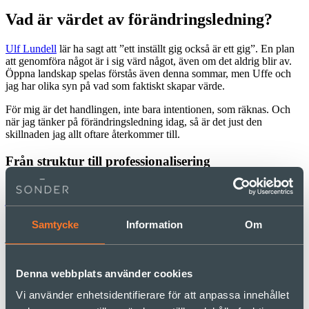
Vad är värdet av förändringsledning?
Ulf Lundell
lär ha sagt att ”ett inställt gig också är ett gig”. En plan
att genomföra något är i sig värd något, även om det aldrig blir av.
Öppna landskap spelas förstås även denna sommar, men Uffe och
jag har olika syn på vad som faktiskt skapar värde.
För mig är det handlingen, inte bara intentionen, som räknas. Och
när jag tänker på förändringsledning idag, så är det just den
skillnaden jag allt oftare återkommer till.
Från struktur till professionalisering
För ett par år sedan skrev jag om hur
förändringsledning vuxit fram
jämsides traditionella projektmodeller
, och vilka justeringar som
behövs för att projekt och agil förändringsledning ska kunna
Samtycke
Information
Om
bedrivas sida vid sida. Då handlade det om struktur. Idag funderar
jag mer på konsekvenserna av den professionalisering som
förändringsledning genomgår.
Denna webbplats använder cookies
Ett bekant mönster
Vi använder enhetsidentifierare för att anpassa innehållet
Det är en utveckling vi känner igen från andra funktioner såsom IT,