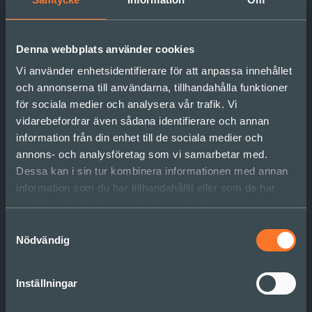
hantera på lång sikt. För att undvika detta måste vi
säkerställa att prioriteringarna görs med ett
helhetsperspektiv och med fokus på långsiktigt
Denna webbplats använder cookies
värde för hela organisationen.
Vi använder enhetsidentifierare för att anpassa innehållet
och annonserna till användarna, tillhandahålla funktioner
Vad är nästa steg? Vägen framåt
för sociala medier och analysera vår trafik. Vi
för en hållbar utveckling
vidarebefordrar även sådana identifierare och annan
information från din enhet till de sociala medier och
annons- och analysföretag som vi samarbetar med.
För att övervinna de utmaningar vi diskuterat och
Dessa kan i sin tur kombinera informationen med annan
bygga vidare på framgångarna, är det förstås
information som du har tillhandahållit eller som de har
viktigt att starta i förutsättningar och behov utifrån
samlat in när du har använt deras tjänster.
er kontext. Men här kommer några generella
rekommendationer för att skapa en långsiktig och
Samtyckesval
hållbar utveckling:
Nödvändig
Integrera styrningen:
Skapa en samlad styrmodell
Inställningar
där utveckling är en naturlig del av linjens ansvar,
och undvik parallella styrsystem.