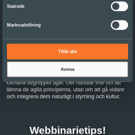
Statistik
Utgå från kontexten:
Anpassa metoder och
arbetssätt efter de specifika behoven i
verksamheten – undvik standardlösningar. Olika
Marknadsföring
verksamheter har olika behov, och olika delar i din
verksamhet likaså.
Prioritera långsiktigt värde:
Se till att
Tillåt alla
prioriteringarna fokuserar på vad som skapar mest
värde för verksamheten som helhet på lång sikt,
Avvisa
inte för enskilda delar.
Utmana begreppet agilt:
Det handlar inte om att
lämna de agila principerna, utan om att gå vidare
och integrera dem naturligt i styrning och kultur.
Webbinarietips!