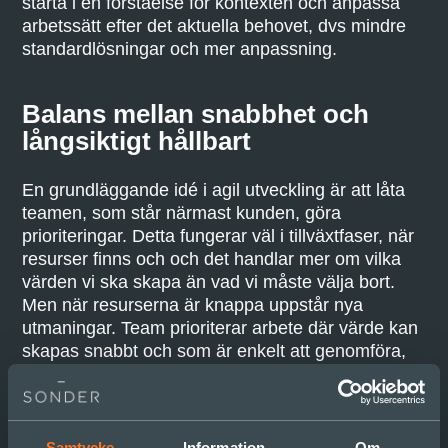
starta i en förståelse för kontexten och anpassa
arbetssätt efter det aktuella behovet, dvs mindre
standardlösningar och mer anpassning.
Balans mellan snabbhet och
långsiktigt hållbart
En grundläggande idé i agil utveckling är att låta
teamen, som står närmast kunden, göra
prioriteringar. Detta fungerar väl i tillväxtfaser, när
resurser finns och och det handlar mer om vilka
värden vi ska skapa än vad vi måste välja bort.
Men när resurserna är knappa uppstår nya
utmaningar. Team prioriterar arbete där värde kan
skapas snabbt och som är enkelt att genomföra,
snarare än det som kräver samarbete över
teamgränser eller löser komplexa problem. Det
kan leda till en uppbyggnad av tekniska och
organisatoriska hinder, som kan bli svår att
Samtycke
Information
Om