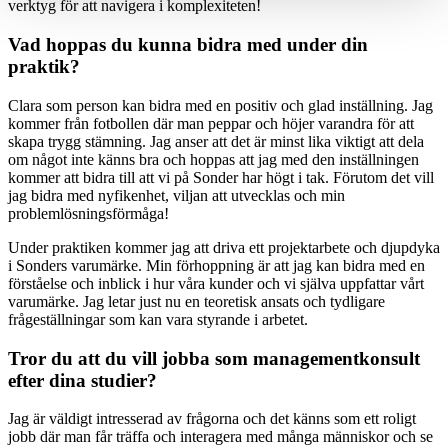
verktyg för att navigera i komplexiteten!
Vad hoppas du kunna bidra med under din
praktik?
Clara som person kan bidra med en positiv och glad inställning. Jag
kommer från fotbollen där man peppar och höjer varandra för att
skapa trygg stämning. Jag anser att det är minst lika viktigt att dela
om något inte känns bra och hoppas att jag med den inställningen
kommer att bidra till att vi på Sonder har högt i tak. Förutom det vill
jag bidra med nyfikenhet, viljan att utvecklas och min
problemlösningsförmåga!
Under praktiken kommer jag att driva ett projektarbete och djupdyka
i Sonders varumärke. Min förhoppning är att jag kan bidra med en
förståelse och inblick i hur våra kunder och vi själva uppfattar vårt
varumärke. Jag letar just nu en teoretisk ansats och tydligare
frågeställningar som kan vara styrande i arbetet.
Tror du att du vill jobba som managementkonsult
efter dina studier?
Jag är väldigt intresserad av frågorna och det känns som ett roligt
jobb där man får träffa och interagera med många människor och se