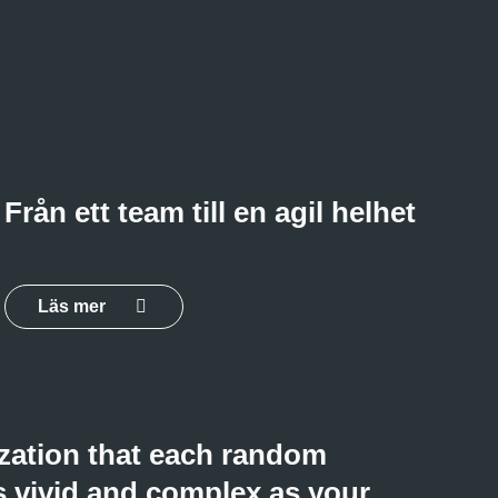
Från ett team till en agil helhet
Läs mer
zation that each random
 as vivid and complex as your