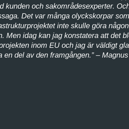
 kunden och sakområdesexperter. Och a
gssaga. Det var många olyckskorpar som
astrukturprojektet inte skulle göra någon
 Men idag kan jag konstatera att det bl
rojekten inom EU och jag är väldigt gla
ra en del av den framgången.” – Magn