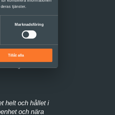
 tur kombinera informationen
deras tjänster.
Marknadsföring
U. I teamet tog vi in en
år tidigare, och hade
från ett annat EU-land
eiska länder. Det faktum
Tillåt alla
arbete. Vi hade även en
 och bidrog med
 helt och hållet i
ppenhet och nära