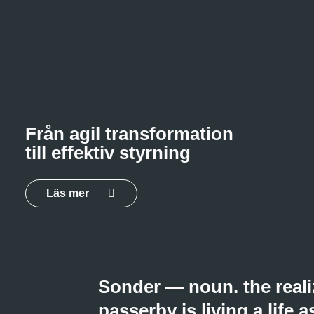
Från agil transformation
till effektiv styrning
Läs mer
Sonder — noun. the reali
passerby is living a life