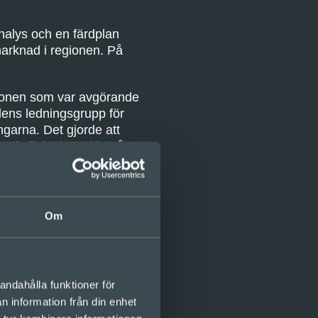
analys och en färdplan
marknad i regionen. På
sionen som var avgörande
dens ledningsgrupp för
ingarna. Det gjorde att
rit riktigt beredda på.
utmanande. Vi hade
trerar vad som skiljer
Om
andahålla funktioner för
n information från din enhet