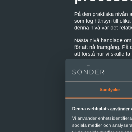
På den praktiska nivån a
som tog hänsyn till oli
denna nivå var det relati
Nästa nivå handlade om 
för att nå framgång. På 
att förstå hur vi skulle 
uppdraget präglades av e
För delar av ledningsgr
därför god hjälp av förk
komplexa situationer frå
Samtycke
Denna webbplats använder 
Vi använder enhetsidentifierar
sociala medier och analysera 