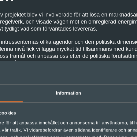
v projektet blev vi involverade för att lösa en marknads
ka regelverk, och visade vägen mot en omreglerad energi
vt tydligt vad som förväntades levereras.
intressenternas olika agendor och den politiska dimen
denna nivå fick vi lägga mycket tid tillsammans med kun
ta oss framåt och anpassa oss efter de politiska förutsättn
n nivå av komplexitet som varken vi eller kunden hade va
uppen som var vana vid förutsägbar planering var detta 
laringsmodeller som Cynefinmodellen (se nedan) som illus
n komplicerade.
Information
cookies
e för att anpassa innehållet och annonserna till användarna, tillh
vår trafik. Vi vidarebefordrar även sådana identifierare och anna