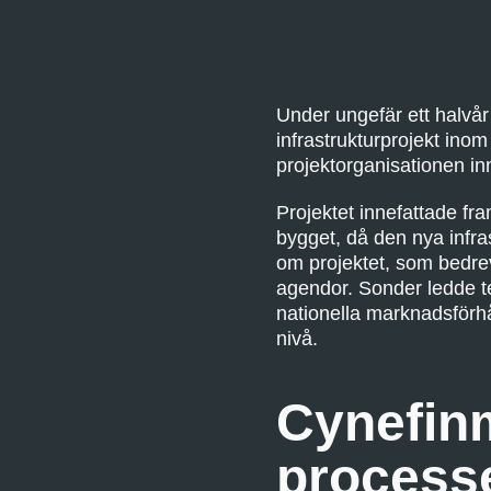
Under ungefär ett halvår
infrastrukturprojekt ino
projektorganisationen in
Projektet innefattade fr
bygget, då den nya infra
om projektet, som bedrev
agendor. Sonder ledde t
nationella marknadsförhå
nivå.
Cynefinm
process