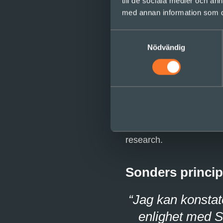
till de sociala medier och a
Tung exp
med annan information som du 
framgån
Samtyckesval
Nödvändig
Projektet innehöll speci
tidigare VD för ett ener
djup sakkunskap och förs
som gav värdefullt stöd
att vi inkluderade tunga 
framstående lokal konsu
research.
Sonders princip
“Jag kan konstate
enlighet med So