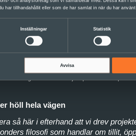
nnons- och analysföretag som vi samarbetar med. Dessa kan i sin
ertis var en
har tillhandahållit eller som de har samlat in när du har använt 
gsfaktor
Inställningar
Statistik
fika frågor kring energimarknaden och regelverken inom E
gibolag i Sverige som hade infört samma regelverk några 
tåelse för området. Vi tog också in en energianalytiker 
 inom marknadsanalys och jämförelser mellan olika europ
Avvisa
experter i teamet var definitivt framgångsfaktorer i vårt 
ltfirma som genomförde intervjuer på det lokala språket
er höll hela vägen
ra så här i efterhand att vi drev projektet
nders filosofi som handlar om tillit, ö