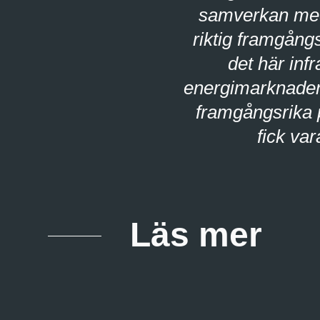
samverkan med
riktig framgån
det här infr
energimarknaden.
framgångsrika p
fick va
Läs mer