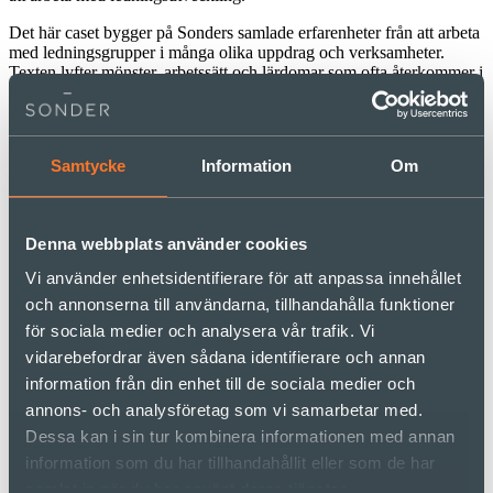
Det här caset bygger på Sonders samlade erfarenheter från att arbeta
med ledningsgrupper i många olika uppdrag och verksamheter.
Texten lyfter mönster, arbetssätt och lärdomar som ofta återkommer i
uppdragen.
Helhetsperspektiv framför
standardlösningar
Samtycke
Information
Om
Som vanligt utgick inte Sonders arbete från en mall – utan började i
kontexten. Till skillnad från traditionell grupputveckling, där fokus
Denna webbplats använder cookies
ofta ligger på individers personlighet eller gruppens ”insida”, antog
Sonder och kunden ett helhetsperspektiv. Ledningsgruppens
Vi använder enhetsidentifierare för att anpassa innehållet
utveckling kopplades alltid till organisationens riktning, strategi och
och annonserna till användarna, tillhandahålla funktioner
styrning. Det möjliggjorde ett arbete med både det relationella och
för sociala medier och analysera vår trafik. Vi
det strukturella samtidigt – och därigenom verklig förändring.
vidarebefordrar även sådana identifierare och annan
En återkommande modell utgjordes av fyra grundfrågor: Varför
information från din enhet till de sociala medier och
finns vi som grupp? Vad ska vi fokusera på? Hur arbetar vi bäst?
annons- och analysföretag som vi samarbetar med.
Vilka relationer behöver vi stärka? Den fungerade som ramverk för
att arbeta med allt från uppdrag och mål till arbetsformer, samspel
Dessa kan i sin tur kombinera informationen med annan
och förtroende.
information som du har tillhandahållit eller som de har
Sonder faciliterade dialoger och konkreta övningar, stöttade enskilda
samlat in när du har använt deras tjänster.