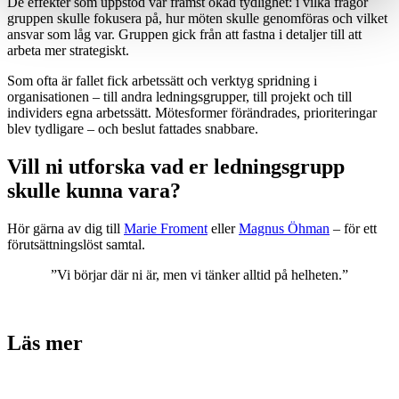
De effekter som uppstod var främst ökad tydlighet: i vilka frågor
gruppen skulle fokusera på, hur möten skulle genomföras och vilket
ansvar som låg var. Gruppen gick från att fastna i detaljer till att
arbeta mer strategiskt.
Som ofta är fallet fick arbetssätt och verktyg spridning i
organisationen – till andra ledningsgrupper, till projekt och till
individers egna arbetssätt. Mötesformer förändrades, prioriteringar
blev tydligare – och beslut fattades snabbare.
Vill ni utforska vad er ledningsgrupp
skulle kunna vara?
Hör gärna av dig till
Marie Froment
eller
Magnus Öhman
– för ett
förutsättningslöst samtal.
”Vi börjar där ni är, men vi tänker alltid på helheten.”
Läs mer