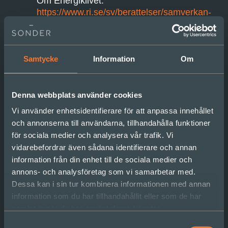
Om Energiklivet:
https://www.ri.se/sv/berattelser/samverkan-
kring-tillstandsprocesser-gor-
energiomstallningen-mojlig
Om Energiklivet:
Samtycke
Information
Om
https://www.ri.se/sv/berattelser/energiklivet-
gor-elektrifieringen-till-en-mojlighet-for-
sverige
Denna webbplats använder cookies
Vi använder enhetsidentifierare för att anpassa innehållet
Ta gärna även del av:
och annonserna till användarna, tillhandahålla funktioner
för sociala medier och analysera vår trafik. Vi
vidarebefordrar även sådana identifierare och annan
Sonder casebeskrivning om kortare ledtider
information från din enhet till de sociala medier och
för elnätsutbyggnad:
annons- och analysföretag som vi samarbetar med.
https://www.sonder.se/case/kortare-ledtider-
Dessa kan i sin tur kombinera informationen med annan
for-elnatsutbyggnad/
information som du har tillhandahållit eller som de har
Sonder casebeskrivning om
samlat in när du har använt deras tjänster.
infrastrukturprojekt i energibranschen:
Samtyckesval