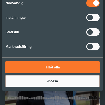
https://www.sonder.se/case/komplex-
Nödvändig
problemlosning/
Inställningar
Statistik
Marknadsföring
Tillåt alla
Avvisa