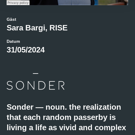
Sonderpodden
·
#92 om ledarskap för att ställa om energisystemet med Sara Bargi
Gäst
Sara Bargi, RISE
Datum
31/05/2024
Sonder — noun. the realization
that each random passerby is
living a life as vivid and complex