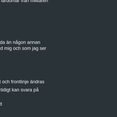
 lärdomar från militären
unda än någon annan
ed mig och som jag ser
 och frontlinje ändras
tidigt kan svara på
tt