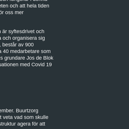
eten och att hela tiden
gör oss mer
är syftesdrivet och
a och organisera sig
, består av 900
 ca 40 medarbetare som
ns grundare Jos de Blok
tuationen med Covid 19
cember. Buurtzorg
gt veta vad som skulle
ruktur agera för att