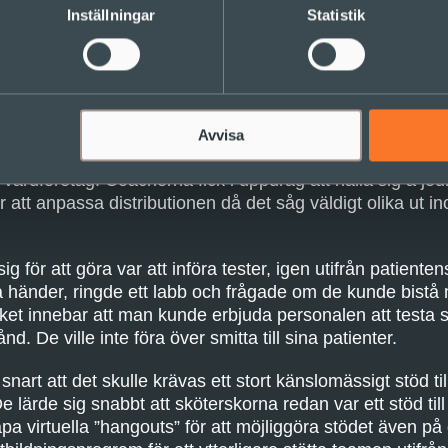
Inställningar
Statistik
Fokus på patientens säkerhet
 att köpa in skyddsutrustning till personalen med fokus
t de kände sig mer skyddade när personalen bar dem och 
 patienterna. Man resonerade att för mycket är bättre än 
Avvisa
ll patienterna. De köpte in stora volymer, större än vad de
a vårdföretag. Coacherna fick i uppdrag att hålla sig á j
 att anpassa distributionen då det såg väldigt olika ut i
g för att göra var att införa tester, igen utifrån patienten
a händer, ringde ett labb och frågade om de kunde bistå
vilket innebar att man kunde erbjuda personalen att testa
tånd. De ville inte föra över smitta till sina patienter.
snart att det skulle krävas ett stort känslomässigt stöd t
e lärde sig snabbt att sköterskorna redan var ett stöd til
a virtuella ”hangouts” för att möjliggöra stödet även på 