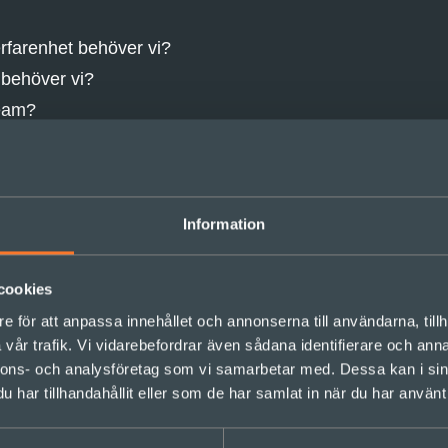
rfarenhet behöver vi?
 behöver vi?
team?
äst med våra team?
niserade de sig?
Information
eckomöten med sina team för att konstant kunna plock
cookies
ttade ett kristeam på 10 personer varav specialistsjuks
e för att anpassa innehållet och annonserna till användarna, tillh
variga. Teamet var tillgängliga 24 timmar om dygnet och 
vår trafik. Vi vidarebefordrar även sådana identifierare och anna
rmation och skapa nya guidelines till sina sköterskor eft
ktkanalen till kristeamet kunde de se vilka frågor som k
nnons- och analysföretag som vi samarbetar med. Dessa kan i sin
essa och därigenom hela tiden möta behoven hos sköte
har tillhandahållit eller som de har samlat in när du har använt 
enterna. Utifrån detta kunde man också snabbt ta fram e