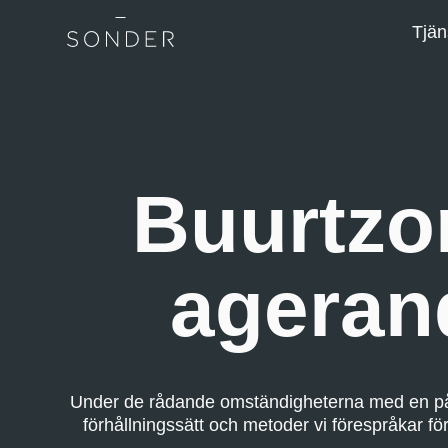
Tjän
Buurtzor
ageran
Under de rådande omständigheterna med en på
förhållningssätt och metoder vi förespråkar fö