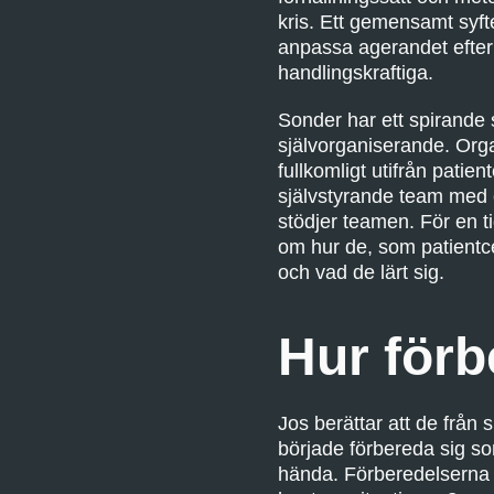
kris. Ett gemensamt syfte
anpassa agerandet efter 
handlingskraftiga.
Sonder har ett spirande 
självorganiserande. Orga
fullkomligt utifrån pati
självstyrande team med 
stödjer teamen. För en 
om hur de, som patientc
och vad de lärt sig.
Hur förb
Jos berättar att de från
började förbereda sig som
hända. Förberedelserna b