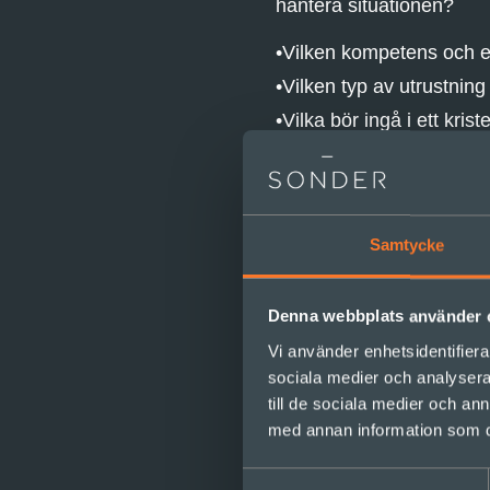
hantera situationen?
Vilken kompetens och e
Vilken typ av utrustning
Vilka bör ingå i ett kris
Hur kommunicerar vi b
Hur orga
Samtycke
Deras coacher införde v
Denna webbplats använder 
hur de mådde. Man upprä
Vi använder enhetsidentifierar
materialdistributionsans
sociala medier och analysera 
att direkt uppdatera info
erfarenheter. Genom dire
till de sociala medier och a
så kunde de agera på d
med annan information som du 
speglar behoven hos pati
att sprida rutiner.
Samtyckesval