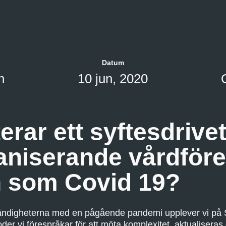
Datum
n
10 jun, 2020
erar ett syftesdrive
aniserande vårdföre
n som Covid 19?
ndigheterna med en pågående pandemi upplever vi på S
oder vi förespråkar för att möta komplexitet, aktualiseras