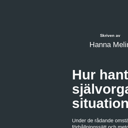
Skriven av
Hanna Meli
Hur hant
självorg
situatio
Under de rådande omstä
förhållningssätt och met