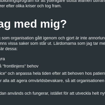
ildningsprogram för att ytterligare stötta teamen utifrån
rer efter olika kriser och tog fram.
jag med mig?
 som organisation gått igenom och gjort är inte annorl
finns vissa saker som står ut. Lärdomarna som jag tar m
 är dessa:
yra
”frontlinjens” behov
ice” och anpassa hela tiden efter att behoven hos patient
r alla att agera omvärldsbevakare, så att organisationen 
n används och fungerar, istället för att utveckla helt ny