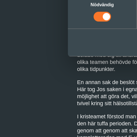
Nödvändig
Man fokuserade snabbt på
Patienterna uttryckte at
inte innebära en risk för
till att hindra smitta ti
delade med sig till andr
olika teamen behövde för
olika tidpunkter.
En annan sak de beslöt si
Här tog Jos saken i egn
möjlighet att göra det, 
tvivel kring sitt hälsotills
I kristeamet förstod man 
den här tuffa perioden. D
genom att genom att skap