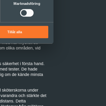
Marknadsföring
 på patientens säkerhet.
sköterskorna ville heller
för lite, när det kommer
Tillåt alla
ras egna behov var och
our med hur mycket de
nom olika områden, vid
s säkerhet i första hand.
 med tester. De hade
 sig om de kände minsta
ill sköterskorna under
l varandra och stärkte det
distans. Detta