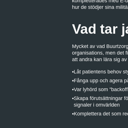
kompletterades med E-utb
hur de stödjer sina militä
Vad tar 
Mycket av vad Buurtzorg
organisations, men det 
att andra kan lära sig av
Låt patientens behov st
Fånga upp och agera på 
Var lyhörd som ”backoff
Skapa förutsättningar fö
signaler i omvärlden
Komplettera det som reda