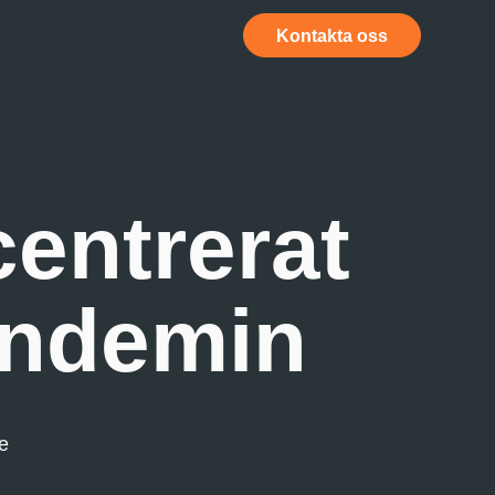
Kontakta oss
centrerat
andemin
e