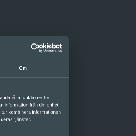
Om
a upp teamens behov och
köterskor samt
andahålla funktioner för
träffades varje dag för
n information från din enhet
er lärdomar och
om in mest frekvent och
 tur kombinera informationen
rskorna, som också
deras tjänster.
- utbildningsmaterial för