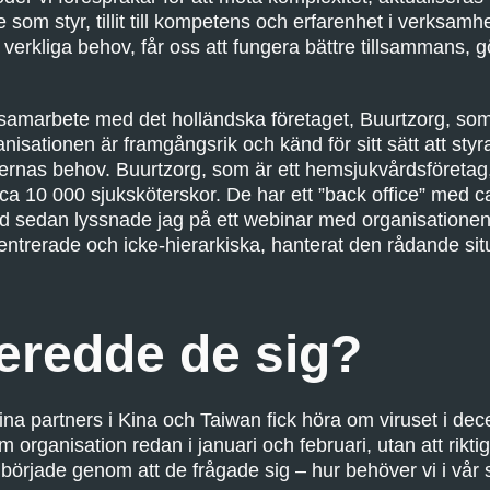
 som styr, tillit till kompetens och erfarenhet i verksamh
verkliga behov, får oss att fungera bättre tillsammans, 
samarbete med det holländska företaget, Buurtzorg, som 
nisationen är framgångsrik och känd för sitt sätt att styr
enternas behov. Buurtzorg, som är ett hemsjukvårdsföretag
ca 10 000 sjuksköterskor. De har ett ”back office” med
tid sedan lyssnade jag på ett webinar med organisatione
entrerade och icke-hierarkiska, hanterat den rådande si
eredde de sig?
 sina partners i Kina och Taiwan fick höra om viruset i de
 organisation redan i januari och februari, utan att rikti
örjade genom att de frågade sig – hur behöver vi i vår st