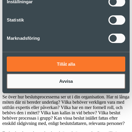
Inställningar
det inte behövs. En princip kan exempelvis vara att då fråga efter
synpunkter hos minst två (och inte fler) personer beslutet berör.
Ta beslut närmre den verksamhet som
Statistik
beslutet berör
Marknadsföring
En komplex och exponentiellt föränderlig omvärld kräver snabbare
beslut. Att se över vem som fattar vilka beslut och fundera över om
inte beslut kan fattas av en person som arbetar närmre verksamheten,
ger din organisation en bättre reaktionsförmåga. Utgå från att beslut
ska fattas där kunskapen om den berörda verksamheten finns, och
Tillåt alla
att helhetssynen skapas via bredare rådsökande i stället för ett
ledningsgruppsperspektiv.
Avvisa
Skilj på beredning och beslut
Se över hur beslutsprocesserna ser ut i din organisation. Har ni långa
möten där ni bereder underlag? Vilka behöver verkligen vara med
utifrån expertis eller påverkan? Vilka har en mer formell roll, och
behövs den i mötet? Vilka kan kallas in vid behov? Vilka beslut
behöver processas i grupp? Kan vissa beslut istället fattas efter
enskild rådgivning med, enligt beslutsfattaren, relevanta personer?