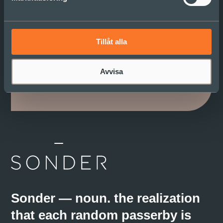
Prenumerera på vårt
nyhetsbrev
Tillåt alla
Vi delar inspiration och reflektion i Sonder
Insight. Det vill du inte vara utan!
Avvisa
Sonder — noun. the realization
that each random passerby is