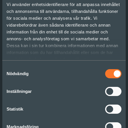
Vi använder enhetsidentifierare för att anpassa innehållet
och annonserna till användarna, tillhandahålla funktioner
för sociala medier och analysera vår trafik. Vi
vidarebefordrar även sådana identifierare och annan
information från din enhet till de sociala medier och
annons- och analysföretag som vi samarbetar med.
Har du svårt att få
Dessa kan i sin tur kombinera informationen med annan
organisationen med på
information som du har tillhandahållit eller som de har
samlat in när du har använt deras tjänster.
projekttåget?
Samtyckesval
Nödvändig
Läs mer
Inställningar
Statistik
Marknadsföring