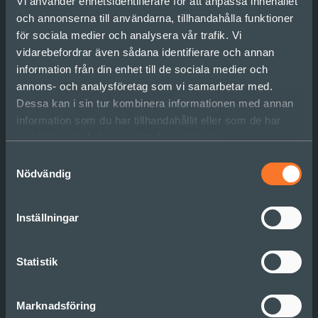
Vi använder enhetsidentifierare för att anpassa innehållet
och annonserna till användarna, tillhandahålla funktioner
för sociala medier och analysera vår trafik. Vi
vidarebefordrar även sådana identifierare och annan
information från din enhet till de sociala medier och
annons- och analysföretag som vi samarbetar med.
Dessa kan i sin tur kombinera informationen med annan
Vi prövar framtidens sätt
information som du har tillhandahållit eller som de har
att leda och organisera
samlat in när du har använt deras tjänster.
Samtyckesval
Nödvändig
Läs mer
Inställningar
Statistik
Marknadsföring