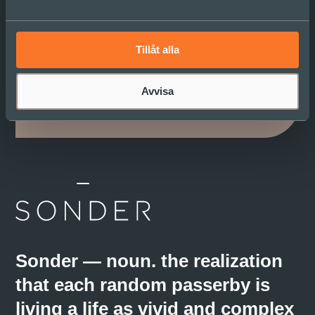
Prenumerera på vårt
nyhetsbrev
Tillåt alla
Vi delar inspiration och reflektion i Sonder
Insight. Det vill du inte vara utan!
Avvisa
Sonder — noun. the realization
that each random passerby is
living a life as vivid and complex