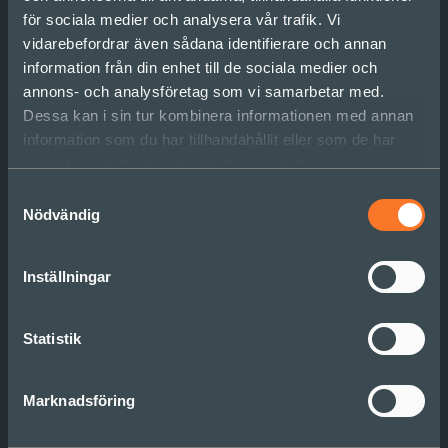
behöver vi också helt enkelt tro på och jobba med
för sociala medier och analysera vår trafik. Vi
gruppen som grupp mera. Det gynnar oss både
vidarebefordrar även sådana identifierare och annan
som individer och som organisationer.
information från din enhet till de sociala medier och
annons- och analysföretag som vi samarbetar med.
Du har väl inte missat
Dessa kan i sin tur kombinera informationen med annan
Sonderpodden
information som du har tillhandahållit eller som de har
samlat in när du har använt deras tjänster.
Om du tyckte att detta blogginlägg var intressant
Samtyckesval
kanske du också kan vara intresserad av att
Nödvändig
lyssna på
Sonderpodden avsnitt 38
som handlar
om vad ett team egentligen är för något och vad
som kännetecknar framgångsrika team och
Inställningar
framgångsrika teamledare.
Statistik
Marknadsföring