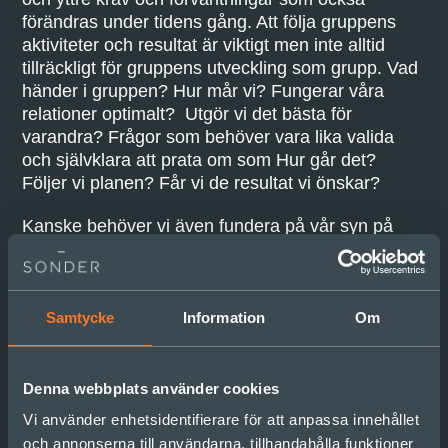
förändras under tidens gång. Att följa gruppens
aktiviteter och resultat är viktigt men inte alltid
tillräckligt för gruppens utveckling som grupp. Vad
händer i gruppen? Hur mår vi? Fungerar våra
relationer optimalt? Utgör vi det bästa för
varandra? Frågor som behöver vara lika valida
och självklara att prata om som Hur går det?
Följer vi planen? Får vi de resultat vi önskar?
Kanske behöver vi även fundera på vår syn på
grupper rent allmänt. Vilken tilltro till grupper har vi
egentligen? Vi kan ha tillit till individer var och en –
men litar vi verkligen på gruppen av individer? Tror
vi fullt och fast på att dessa kan fungera? När vi
Samtycke
Information
Om
inte gör det så finns risk att vi påverkar individerna
en och en för att få dem att ”göra rätt” i gruppen.
Men det ger oss inga trygga, effektiva och kreativa
Denna webbplats använder cookies
team i våra verksamheter. Och vi behöver
Vi använder enhetsidentifierare för att anpassa innehållet
fungerande team mer nu än någonsin tidigare. Då
och annonserna till användarna, tillhandahålla funktioner