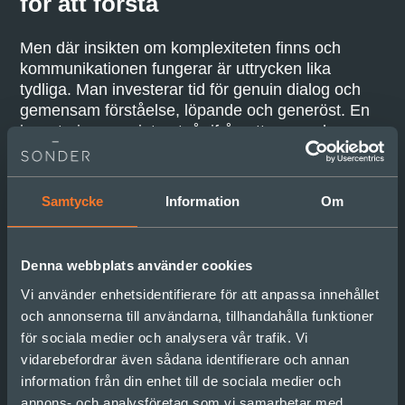
för att förstå
Men där insikten om komplexiteten finns och
kommunikationen fungerar är uttrycken lika
tydliga. Man investerar tid för genuin dialog och
gemensam förståelse, löpande och generöst. En
investering som inte utgår ifrån att svaren kommer
att vara enkla, eller blir tydliga så fort allas fakta
kommer på samma bord. Och när dialogen förs så
är den lyhörd. Alla försöker verkligen lyssna, öppet
Samtycke
Information
Om
och nyfiket. Frågor ställs för att förstå, inte för att
ifrågasätta. Det kan kanske aldrig landa i ett helt
delat facit, men i alla fall en gemensam förståelse
Denna webbplats använder cookies
både för varandras perspektiv och vad de betyder
Vi använder enhetsidentifierare för att anpassa innehållet
för förändringsprocessen. Och i nästa möte kan
och annonserna till användarna, tillhandahålla funktioner
man jobba sig vidare utifrån den.
för sociala medier och analysera vår trafik. Vi
PS: Jag inser nu att jag skriver ”där insikten finns”,
vidarebefordrar även sådana identifierare och annan
ett uttryck för mitt eget facit. Kanske skulle jag
information från din enhet till de sociala medier och
lägga in brasklappen ”där min egen världsbild
annons- och analysföretag som vi samarbetar med.