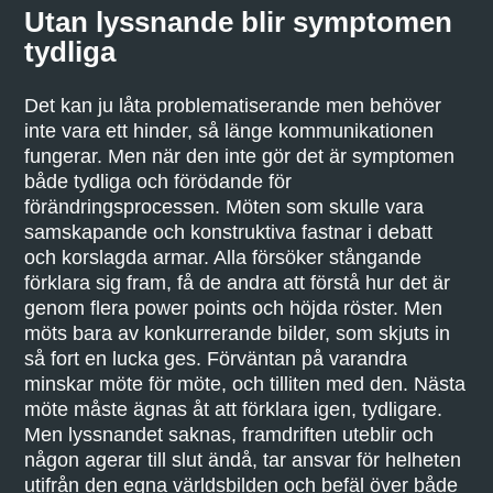
Utan lyssnande blir symptomen
tydliga
Det kan ju låta problematiserande men behöver
inte vara ett hinder, så länge kommunikationen
fungerar. Men när den inte gör det är symptomen
både tydliga och förödande för
förändringsprocessen. Möten som skulle vara
samskapande och konstruktiva fastnar i debatt
och korslagda armar. Alla försöker stångande
förklara sig fram, få de andra att förstå hur det är
genom flera power points och höjda röster. Men
möts bara av konkurrerande bilder, som skjuts in
så fort en lucka ges. Förväntan på varandra
minskar möte för möte, och tilliten med den. Nästa
möte måste ägnas åt att förklara igen, tydligare.
Men lyssnandet saknas, framdriften uteblir och
någon agerar till slut ändå, tar ansvar för helheten
utifrån den egna världsbilden och befäl över både