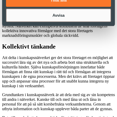
Tillåt alla
Kunskapsnätverk – ett tredje alternativ
Avvisa
I ett kunskapsnätverk samverkar stora och små aktörer för att de vill,
inte för att de måste. De drar nytta av och lär sig av varandras
styrkor. Nätverket kan exempelvis kombinera de små företagens
kollektiva innovativa förmågor med det stora företagets
marknadsföringsmuskler och globala räckvidd.
Kollektivt tänkande
Att delta i kunskapsnätverket ger det stora företaget en möjlighet att
successivt lära sig av det nya och arbeta bort sina strukturella och
kulturella hinder. Själva kunskapsförsörjningen innefattar både
förmågan att finna rätt kunskap i rätt tid och förmågan att integrera
kunskapen i de egna processerna. Men det krävs att företaget öppnar
upp och anpassar sina processer för att snabbt kunna integrera ny
kunskap i sin verksamhet.
Grundtanken i kunskapsnätverk är att dela med sig av sin kompetens
till andra i nätverket. Kanske till och med låna ut och låna in
personal för att på så sätt korsbefrukta verksamheterna. Genom att
utbyta information och kunskap upplever båda parter att de gynnas.