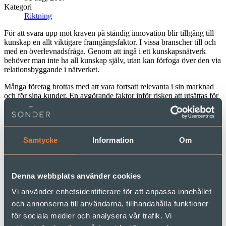
Kategori
Riktning
För att svara upp mot kraven på ständig innovation blir tillgång till
kunskap en allt viktigare framgångsfaktor. I vissa branscher till och
med en överlevnadsfråga. Genom att ingå i ett kunskapsnätverk
behöver man inte ha all kunskap själv, utan kan förfoga över den via
relationsbyggande i nätverket.
Många företag brottas med att vara fortsatt relevanta i sin marknad
och för sina kunder. En avgörande faktor inför risken att utsättas för
digital disruption är förmågan att vara innovativ. Att kunna hänga
med i utvecklingen och ta till sig ny teknik.
Det handlar både om förmågan att utveckla sina produkter och
Samtycke
Information
Om
affärsmodeller, och att bryta ner de många gånger stela strukturerna
inom bolaget för att skapa en mer flexibel och dynamisk
organisation som har förutsättningar att utvecklas i takt med
omvärlden.
Denna webbplats använder cookies
Starka krafter håller emot
Vi använder enhetsidentifierare för att anpassa innehållet
och annonserna till användarna, tillhandahålla funktioner
Trots att stora företag har många kompetenta medarbetare, bra
för sociala medier och analysera vår trafik. Vi
lönsamhet och välkända varumärken har de också starka krafter som