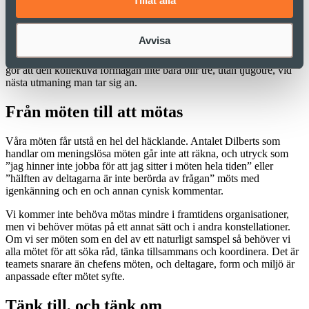
Tillåt alla
Det gör också att vi i vår interaktion med människor behöver ha två
fokus. Dels att lösa den gemensamma uppgiften som ligger på
Avvisa
bordet, och dels ta möjligheten att vidareutveckla relationen till nästa
tillfälle. Att öppna upp och ge varandra feedback kanske är det som
gör att den kollektiva förmågan inte bara blir tre, utan tjugotre, vid
nästa utmaning man tar sig an.
Från möten till att mötas
Våra möten får utstå en hel del häcklande. Antalet Dilberts som
handlar om meningslösa möten går inte att räkna, och utryck som
”jag hinner inte jobba för att jag sitter i möten hela tiden” eller
”hälften av deltagarna är inte berörda av frågan” möts med
igenkänning och en och annan cynisk kommentar.
Vi kommer inte behöva mötas mindre i framtidens organisationer,
men vi behöver mötas på ett annat sätt och i andra konstellationer.
Om vi ser möten som en del av ett naturligt samspel så behöver vi
alla mötet för att söka råd, tänka tillsammans och koordinera. Det är
teamets snarare än chefens möten, och deltagare, form och miljö är
anpassade efter mötet syfte.
Tänk till, och tänk om