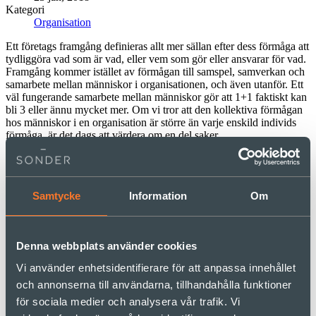
Kategori
Organisation
Ett företags framgång definieras allt mer sällan efter dess förmåga att
tydliggöra vad som är vad, eller vem som gör eller ansvarar för vad.
Framgång kommer istället av förmågan till samspel, samverkan och
samarbete mellan människor i organisationen, och även utanför. Ett
väl fungerande samarbete mellan människor gör att 1+1 faktiskt kan
bli 3 eller ännu mycket mer. Om vi tror att den kollektiva förmågan
hos människor i en organisation är större än varje enskild individs
förmåga, är det dags att värdera om en del saker.
Effektivitetsekvationen håller inte längre
Hur vi definierar och mäter effektivitet till exempel. Idag sätter vi
Samtycke
Information
Om
fokus på individens eller delens prestation och försöker mäta den så
rätt som möjligt. Ser vi att det finns ”externa faktorer” som påverkar
försöker vi eliminera detta från mätetalen för att inte blanda in någon
utomstående.
Denna webbplats använder cookies
Vi använder enhetsidentifierare för att anpassa innehållet
Men tänk om det inte är den enskilda prestationen som är det
viktiga, utan det som händer mellan individer eller delar? Vad
och annonserna till användarna, tillhandahålla funktioner
händer då när vi sätter fokus på enskilda delen?
för sociala medier och analysera vår trafik. Vi