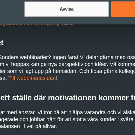
arbete som inte bara ger riktning, utan också skapar förm
Avvisa
ig till osäkerhet.
egiarbete i en föränderlig värld
t
onders webbinarier? Ingen fara! Vi delar gärna med oss 
om vi hoppas kan ge nya perspektiv och idéer. Välkomme
ier som vi lagt upp på hemsidan. Och tipsa gärna kolle
ssa.
Till webbinariesidan!
 ett ställe där motivationen kommer fr
rat med ansvar. Vi tror på att hjälpa varandra och vi älska
agerade och jobbar hårt för att stötta våra kunder i svåra
ansen i livet på allvar.