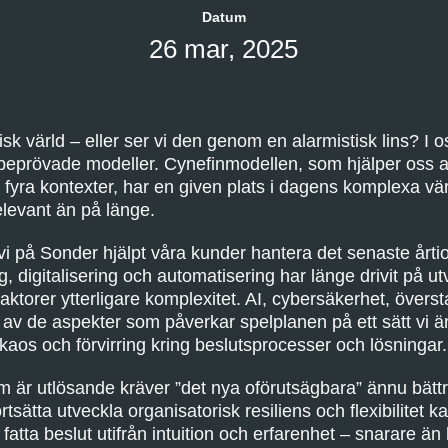
Datum
26 mar, 2025
tisk värld – eller ser vi den genom en alarmistisk lins? I 
beprövade modeller. Cynefinmodellen, som hjälper oss at
yra kontexter, har en given plats i dagens komplexa vär
levant än på länge.
 vi på Sonder hjälpt våra kunder hantera det senaste årt
g, digitalisering och automatisering har länge drivit på u
torer ytterligare komplexitet. AI, cybersäkerhet, överstat
a av de aspekter som påverkar spelplanen på ett sätt vi änn
os och förvirring kring beslutsprocesser och lösningar.
om är utlösande kräver ”det nya oförutsägbara” ännu bätt
sätta utveckla organisatorisk resiliens och flexibilitet k
 fatta beslut utifrån intuition och erfarenhet – snarare ä