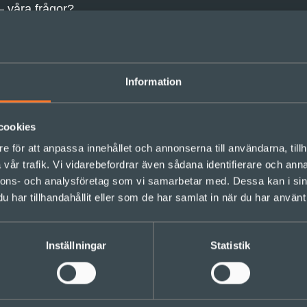
– våra frågor?
lsammans – våra samarbeten?
 vi stärka – våra relationer?
sutveckling – teamet och systemet
Information
cookies
e för att anpassa innehållet och annonserna till användarna, tillh
ionjär inom digital arbetsmiljö och känd som författare t
vår trafik. Vi vidarebefordrar även sådana identifierare och anna
tar vi om hur IT-system orsakar dålig arbetsmiljö och h
nnons- och analysföretag som vi samarbetar med. Dessa kan i sin
r användarna.
har tillhandahållit eller som de har samlat in när du har använt 
r man undviker att skapa skitsystem
Inställningar
Statistik
en förändras snabbare än någonsin. Företag och organis