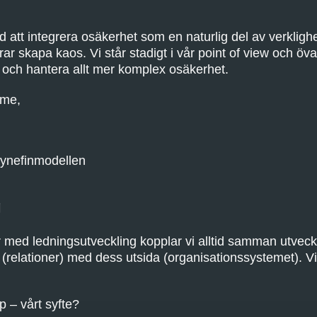
 att integrera osäkerhet som en naturlig del av verklig
ar skapa kaos. Vi står stadigt i vår point of view och ö
a och hantera allt mer komplex osäkerhet.
rme,
nefinmodellen
g
 med ledningsutveckling kopplar vi alltid samman utveck
(relationer) med dess utsida (organisationssystemet). Vi 
p – vårt syfte?