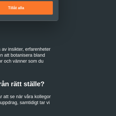
åga att agera på nya
Tillåt alla
av insikter, erfarenheter
n att botanisera bland
gor och vänner som du
ån rätt ställe?
r att se när våra kollegor
 uppdrag, samtidigt tar vi