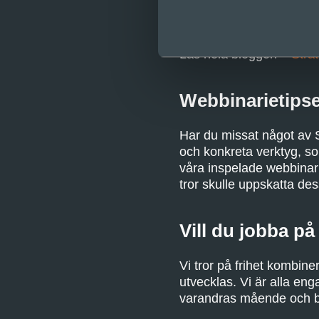
säkerställa ett strategi
möjligheter och anpassa s
Läs hela bloggen –
Strat
Webbinarietipse
Har du missat något av S
och konkreta verktyg, s
våra inspelade webbinar
tror skulle uppskatta de
Vill du jobba på
Vi tror på frihet kombine
utvecklas. Vi är alla eng
varandras mående och bal