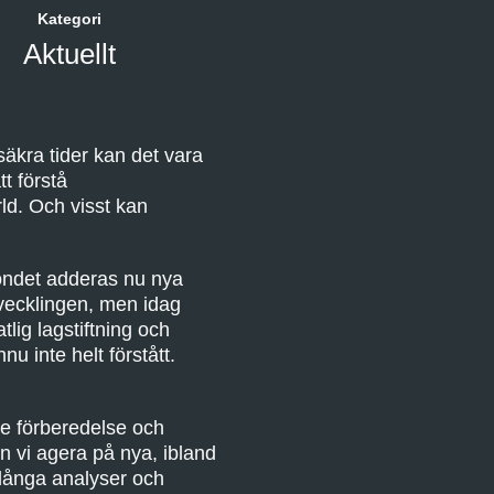
Kategori
Aktuellt
osäkra tider kan det vara
t förstå
ld. Och visst kan
iondet adderas nu nya
tvecklingen, men idag
lig lagstiftning och
u inte helt förstått.
re förberedelse och
an vi agera på nya, ibland
n långa analyser och