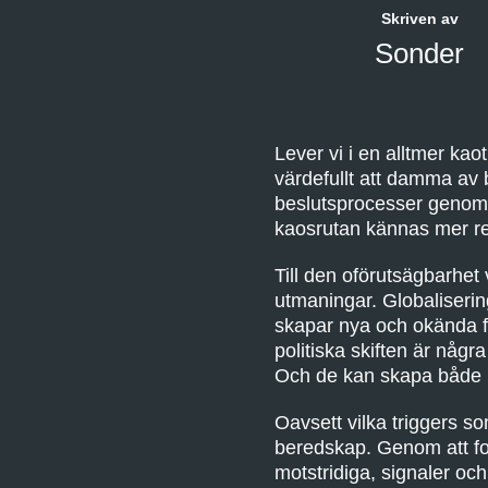
Skriven av
Sonder
Lever vi i en alltmer kao
värdefullt att damma av 
beslutsprocesser genom f
kaosrutan kännas mer re
Till den oförutsägbarhet
utmaningar. Globaliserin
skapar nya och okända fak
politiska skiften är någr
Och de kan skapa både ka
Oavsett vilka triggers s
beredskap. Genom att fort
motstridiga, signaler och