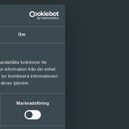
Om
andahålla funktioner för
ill boken ”Djävla
n information från din enhet
ur systemen kan designas
 tur kombinera informationen
deras tjänster.
Marknadsföring
ationer behöver