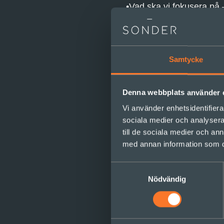
Vad ska vi fokusera på 
Hur arbetar vi bäst til
Vilka relationer behöver
Läs hela caset –
Ledning
Samtycke
Poddtipset
Denna webbplats använder 
Vi använder enhetsidentifierar
Jonas Söderström är en p
sociala medier och analysera 
skitsystem” I podden pra
till de sociala medier och a
för att fungera bättre fö
med annan information som du 
Lyssna på avsnittet –
Hu
Samtyckesval
Nödvändig
Bloggtipset
Den strategiska kontext