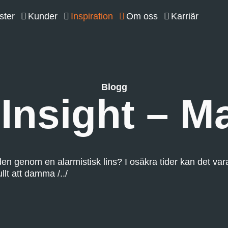
ster
Kunder
Inspiration
Om oss
Karriär
Blogg
Insight – M
i den genom en alarmistisk lins? I osäkra tider kan det var
llt att damma /../