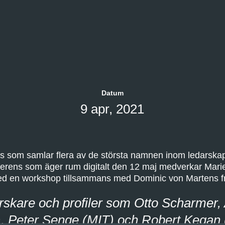
Datum
h
9 apr, 2021
ns som samlar flera av de största namnen inom ledarska
nferens som äger rum digitalt den 12 maj medverkar Mar
ed en workshop tillsammans med Dominic von Martens f
orskare och profiler som Otto Scharme
), Peter Senge (MIT) och Robert Kegan 