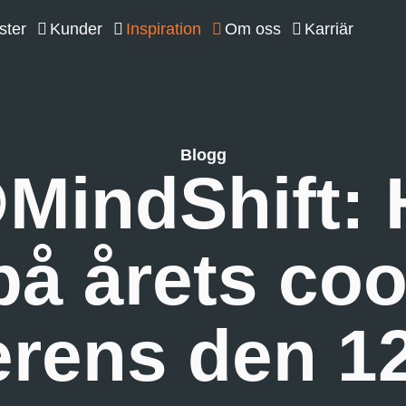
ster
Kunder
Inspiration
Om oss
Karriär
Blogg
MindShift:
på årets coo
erens den 12