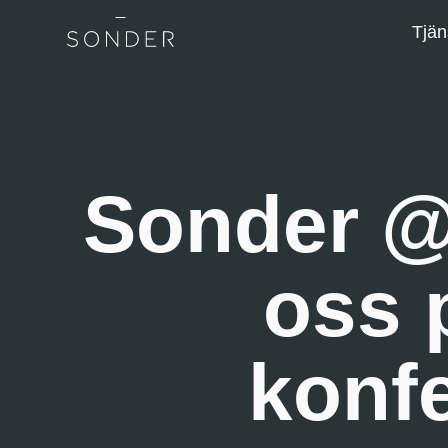
Tjän
Sonder @
oss 
konf