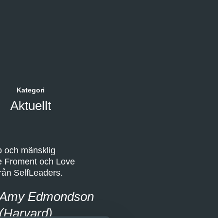
Kategori
Aktuellt
p och mänsklig
ie Froment och Love
rån SelfLeaders.
r, Amy Edmondson
(Harvard)