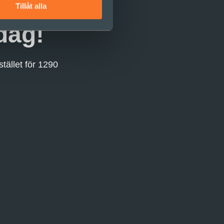
Tillåt alla
ag!​
tället för 1290