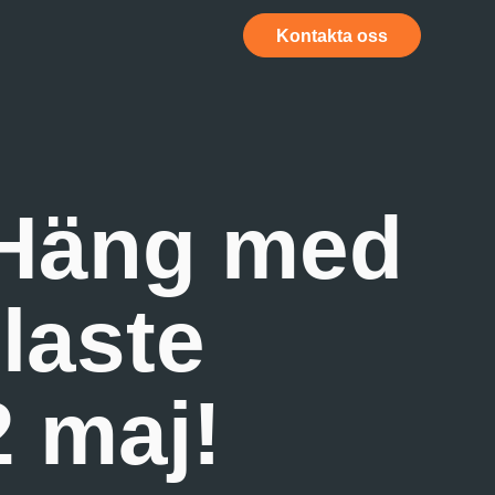
Kontakta oss
 Häng med
laste
 maj!