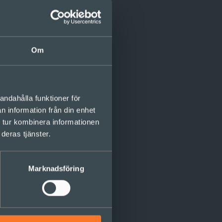
ial Sustainability
ar de evenemang som
 samhälleliga och globala
Om
lig utveckling kan
andahålla funktioner för
mondson (Harvard), Peter
n information från din enhet
ornemark och Erik
 tur kombinera informationen
fördjupande workshops
deras tjänster.
ment Goals – ett
Marknadsföring
den att bidra med tankar
ken:
inability