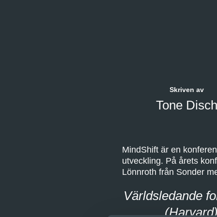
Skriven av
Tone Disc
MindShift är en konfere
utveckling. På årets ko
Lönnroth från Sonder m
Världsledande f
(Harvard