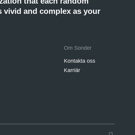
zation that each random
 as vivid and complex as your
Om Sonder
Kontakta oss
Karriär