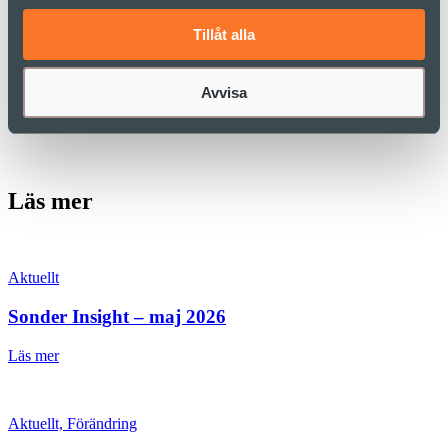
femårsplanen.
Fredagen den 29 november (frukostseminarium).
Läs mer>>
Tillåt alla
Har du inte besökt våra tidigare seminarier rekommenderar vi att du
laddar ner och läser vårt whitepaper
”Ett nytt sätt att leda och
organisera”
.
Avvisa
Välkommen!
Läs mer
Aktuellt
Sonder Insight – maj 2026
Läs mer
Aktuellt, Förändring