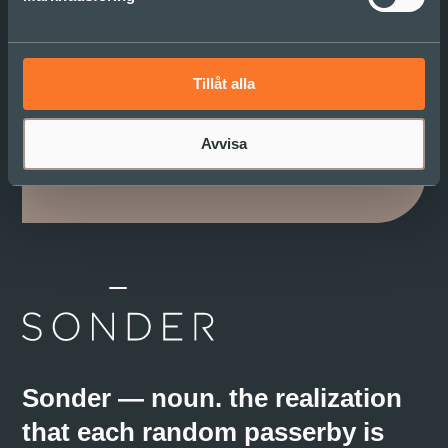
Prenumerera på vårt
nyhetsbrev
Tillåt alla
Vi delar inspiration och reflektion i Sonder
Insight. Det vill du inte vara utan!
Avvisa
Sonder — noun. the realization
that each random passerby is