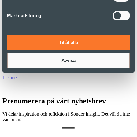
Ledarskap
Organisation
Marknadsföring
Riktning
Sonder
Alla artiklar
Tillåt alla
När ska vi på riktigt våga lämna Taylors
Avvisa
organisationslogik?
Läs mer
Prenumerera på vårt nyhetsbrev
Vi delar inspiration och reflektion i Sonder Insight. Det vill du inte
vara utan!