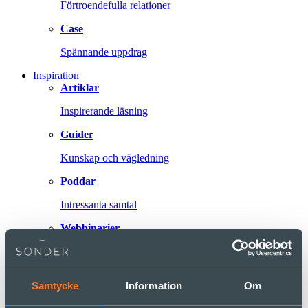
Förtroendefulla relationer
Case
Spännande uppdrag
Inspiration
Artiklar
Inspirerande läsning
Guider
Kunskap och vägledning
Poddar
Intressanta samtal
Webbinarier
Events och inspelningar
Om oss
Samtycke
Information
Om
Vi på Sonder