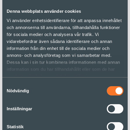
Våra medarbetare
Om Sonder
Denna webbplats använder cookies
Vi använder enhetsidentifierare för att anpassa innehållet
Vårt företag
och annonserna till användarna, tillhandahålla funktioner
Karriär
för sociala medier och analysera vår trafik. Vi
Kontakta oss
vidarebefordrar även sådana identifierare och annan
information från din enhet till de sociala medier och
När ska vi på riktigt våga lämna Taylors
annons- och analysföretag som vi samarbetar med.
organisationslogik?
Dessa kan i sin tur kombinera informationen med annan
information som du har tillhandahållit eller som de har
Vår senaste artikel
samlat in när du har använt deras tjänster.
Samtyckesval
Nödvändig
Sonder Insight – maj 2026
Inställningar
Läs mer
Alla
Aktuellt
Statistik
Förändring