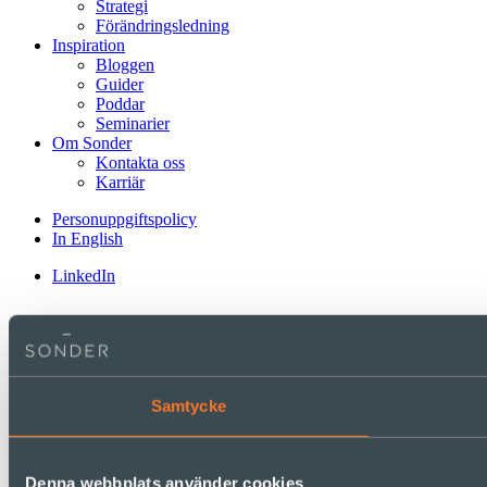
Strategi
Förändringsledning
Inspiration
Bloggen
Guider
Poddar
Seminarier
Om Sonder
Kontakta oss
Karriär
Personuppgifts­policy
In English
LinkedIn
Samtycke
Denna webbplats använder cookies