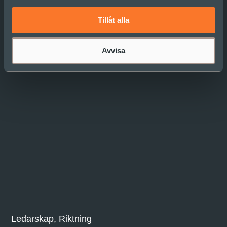
Vi hoppas att guiden ska utmana, inspirera och
stödja!
Tillåt alla
Avvisa
Läs mer
Ledarskap, Riktning