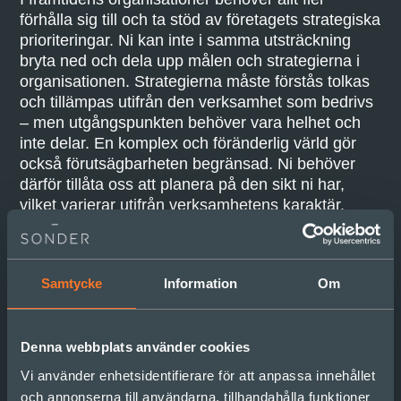
förhålla sig till och ta stöd av företagets strategiska
prioriteringar. Ni kan inte i samma utsträckning
bryta ned och dela upp målen och strategierna i
organisationen. Strategierna måste förstås tolkas
och
tillämpas utifrån den verksamhet som bedrivs
– men utgångspunkten behöver vara helhet och
inte delar. En komplex och föränderlig värld gör
också förutsägbarheten begränsad. Ni behöver
därför tillåta oss att planera på den sikt ni har,
vilket varierar utifrån verksamhetens karaktär.
Process
Samtycke
Information
Om
Strategiprocessen behöver i större utsträckning
ses som en utforskande lärprocess där ni
Denna webbplats använder cookies
tillsammans ökar er förståelse om framtiden, och
skapar beredskap för att hantera den. Det handlar
Vi använder enhetsidentifierare för att anpassa innehållet
allt mindre om att ledningen bestämmer vilken
och annonserna till användarna, tillhandahålla funktioner