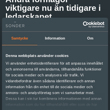
viktigare nu än tidigare i
ledarskapet
För det ledarskapet behövs förmågor som
självinsikt, förståelse för hur vi människor fungerar
Samtycke
Information
Om
och förmåga att finnas där för de människor man
leder och samarbetar med – inte som expert eller
huvudansvarig, utan som en ledare med
Denna webbplats använder cookies
människor i fokus. Jag kan se detta också
uttryckas alltmer i olika TED-talks, youtube-klipp,
Vi använder enhetsidentifierare för att anpassa innehållet
bloggar, böcker, forskningsrapporter och artiklar.
och annonserna till användarna, tillhandahålla funktioner
för sociala medier och analysera vår trafik. Vi
Det är på tiden – för vi behöver mänskliga
vidarebefordrar även sådana identifierare och annan
organisationer så
att
vi kan jobba och utvecklas
information från din enhet till de sociala medier och
länge. Det gynnar både oss och vårt samhälle.
annons- och analysföretag som vi samarbetar med.
Dessa kan i sin tur kombinera informationen med annan
I mina ögon är de mjuka frågorna
information som du har tillhandahållit eller som de har