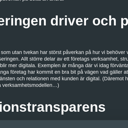
seringen driver och 
som utan tvekan har störst påverkan på hur vi behöver v
seringen. Allt större delar av ett företags verksamhet, str
lir mer digitala. Exemplen är många där vi idag förvänt
ånga företag har kommit en bra bit på vägen vad gäller att
änsten och relationen med kunden är digital. (Däremot ha
na verksamhetsmodellen…)
tionstransparens
it så mycket mer tillgänglig har digitaliseringen också bid