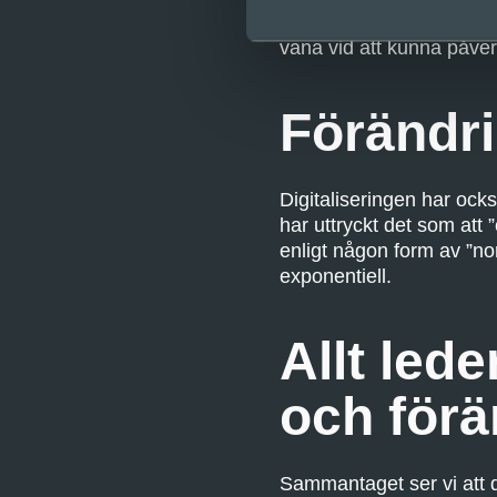
som vill göra gott, påver
vana vid att kunna påve
Förändri
Digitaliseringen har oc
har uttryckt det som att
enligt någon form av ”no
exponentiell.
Allt lede
och förä
Sammantaget ser vi att d