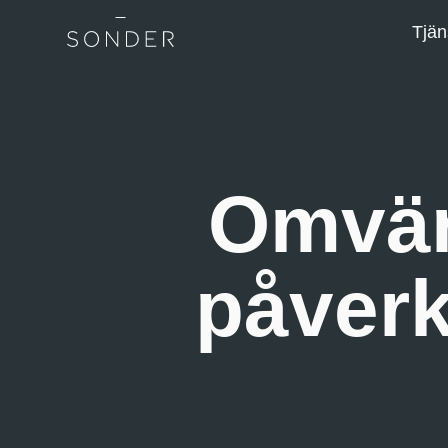
Tjän
Omvär
påverk