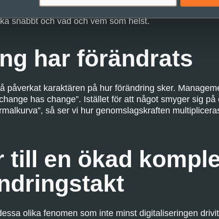
ka och dela värderingar. De har all världens kunskap tillg
rka snabbt och vad och vem som helst.
ng har förändrats
kså påverkat karaktären på hur förändring sker. Manag
 ”change has change”. Istället för att något smyger sig p
rmalkurva”, så ser vi hur genomslagskraften multipliceras
r till en ökad komple
ndringstakt
essa olika fenomen som inte minst digitaliseringen drivi