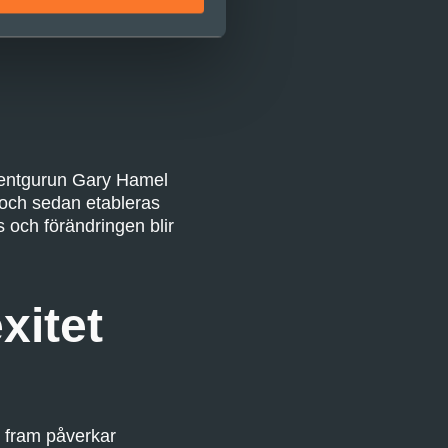
änglig i byxfickan, och är
ementgurun Gary Hamel
å och sedan etableras
 och förändringen blir
xitet
t fram påverkar