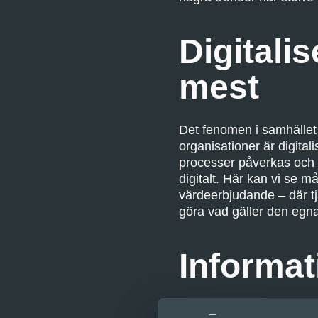
Digitali
mest
Det fenomen i samhället 
organisationer är digitali
processer påverkas och b
digitalt. Här kan vi se m
värdeerbjudande – där tj
göra vad gäller den eg
Informa
Genom att information bliv