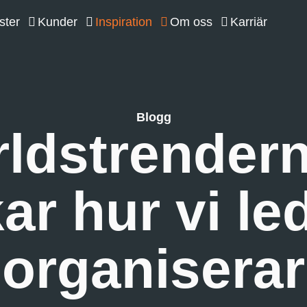
ster
Kunder
Inspiration
Om oss
Karriär
Blogg
ldstrender
ar hur vi le
organiserar