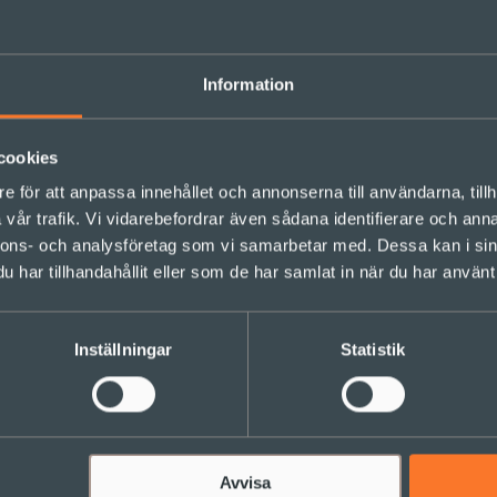
 mellan företag och kund, mellan myndighet och medbor
d. Det informationsövertag som den förre tidigare hade fi
emötande och värdeskapande.
Information
toppad globaliseri
cookies
e för att anpassa innehållet och annonserna till användarna, tillh
 har drivit på globaliseringen, och världen har plötsligt
vår trafik. Vi vidarebefordrar även sådana identifierare och anna
r förhålla sig till en ny kontext, med både nya möjlighet
nnons- och analysföretag som vi samarbetar med. Dessa kan i sin
änglig. Och även om vi ser en politisk anti-globalisering i
har tillhandahållit eller som de har samlat in när du har använt 
.
Inställningar
Statistik
ktiva individualister
som vi ser stärks av digitaliseringen, och som ställer st
oner är nya generationers önskan om självförverkligande
Avvisa
rna så kan vi konstatera att de är individualister, men ock