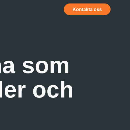
Kontakta oss
na som
der och