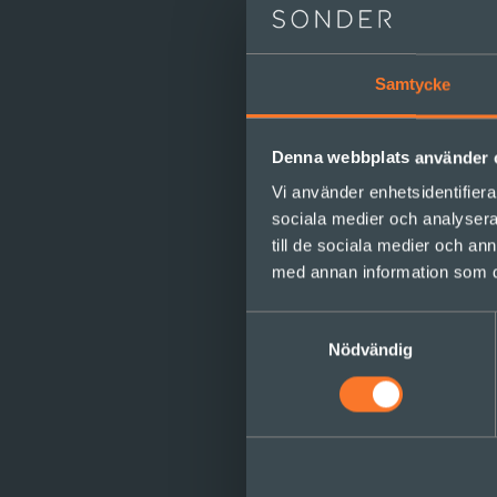
relationen och balansen
arbetsgivare och anställ
ställer krav på både b
Samtycke
En svårs
Denna webbplats använder 
Vi använder enhetsidentifierar
Den digitala utvecklingen
sociala medier och analysera 
närmare. Allt fler behöve
till de sociala medier och a
global marknad blir tillg
med annan information som du 
marknaden svårstoppad
Samtyckesval
Nödvändig
De kolle
En annan ”populär” trend 
och agerar i organisati
vad vi kallar generatione