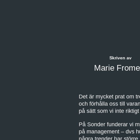
Skriven av
Marie Frome
Det är mycket prat om tr
och förhålla oss till va
på sätt som vi inte riktigt 
På Sonder funderar vi my
på management – dvs hur v
några trender har större